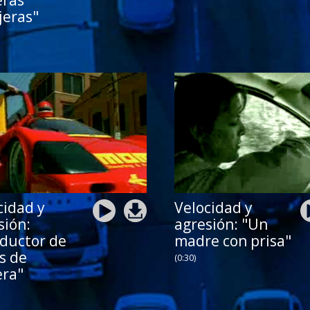
eras
jeras"
cidad y
Velocidad y
sión:
agresión: "Un
ductor de
madre con prisa"
s de
(0:30)
era"