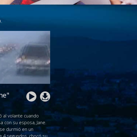
.
ne"
 al volante cuando
sa con su esposa, Jane.
 se durmió en un
 4 segundos, chocó su