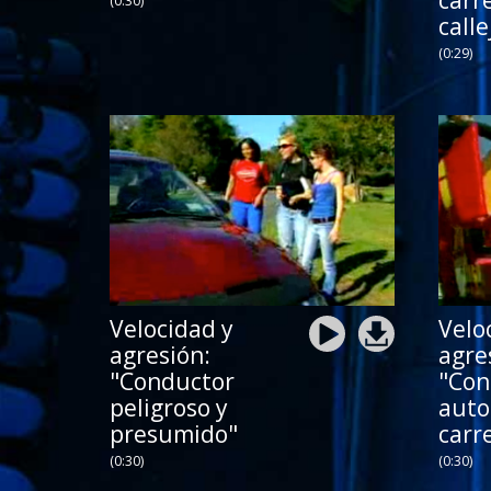
carr
(0:30)
calle
(0:29)
Velocidad y
Velo
agresión:
agre
"Conductor
"Con
peligroso y
auto
presumido"
carr
(0:30)
(0:30)