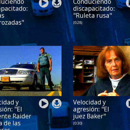
uciendo
Conduciendo
apacitado:
discapacitado:
as
"Ruleta rusa"
rozadas"
(0:28)
cidad y
Velocidad y
ión: "El
agresión: "El
ente Raider
juez Baker"
a de las
(0:30)