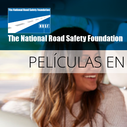
Skip
to
main
content
The National Road Safety Foundation
PELÍCULAS E