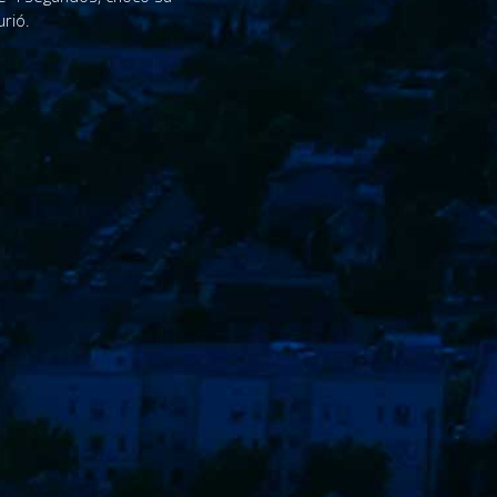
urió.