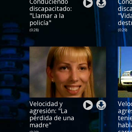
Conduciendo
Cond
discapacitado:
disc
"Llamar a la
"Vid
policía"
dest
(0:28)
(0:29)
Velocidad y
Velo
agresión: "La
agres
pérdida de una
teni
madre"
habl